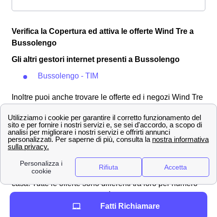
Verifica la Copertura ed attiva le offerte Wind Tre a
Bussolengo
Gli altri gestori internet presenti a Bussolengo
Bussolengo - TIM
Inoltre puoi anche trovare le offerte ed i negozi Wind Tre
in tutte le altre città d'Italia: Scopri tutti gli store nella
provincia di
Verona
Le promozioni Wind Tre più convenienti a
Bussolengo
L'operatore Wind Tre a Bussolengo è uno dei più forniti
in fatto di offerte sia per il telefono che per la linea a
casa. Tutte le offerte sono differenti tra loro per numero
di giga, minuti, sms e velocità di connessione.
Di seguito
Fatti Richiamare
andiamo a vedere tre offerte molto convenienti per i