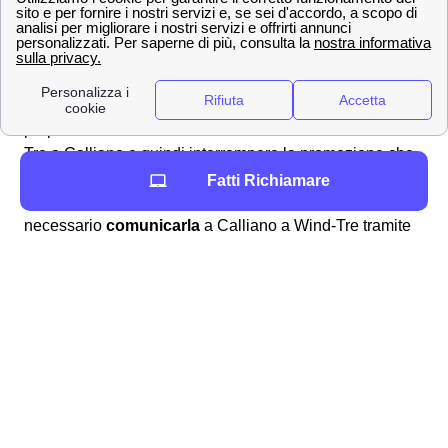
Calliano
Scopri come effettuare una disdetta con Wind Tre a
Calliano
Per varie motivazioni può rendersi necessario
disdire
il
proprio contratto di fornitura di dati sottoscritto con Wind
Tre a Calliano e quindi interrompere la promozione che
si aveva attivato in precedenza a Calliano. Se quindi si
Fatti Richiamare
è acclarata la presenza della
volontà
di disdire, è quindi
necessario
comunicarla
a Calliano a Wind-Tre tramite
gli appositi canali. È bene ricordare che si può
richiedere il
recesso entro 14 giorni
dalla data di
attivazione come incluso nelle clausole del contratto.
Comunemente per disdire il contratto sottoscritto con
Wind-Tre a Calliano si dovrà scaricare il
modulo di
disdetta
dall'area clienti online, dall'app Wind Tre
oppure direttamente dal sito. Una volta compilatolo si
potrà: