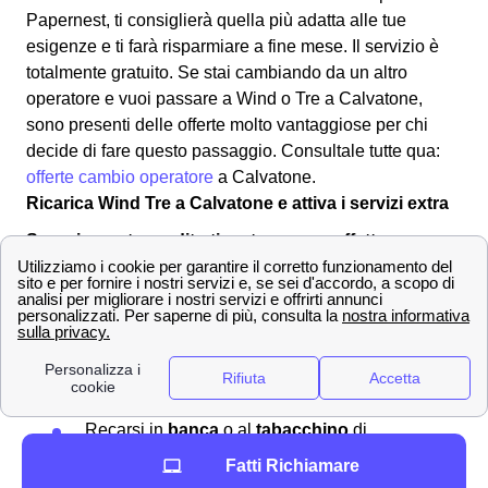
Papernest, ti consiglierà quella più adatta alle tue
esigenze e ti farà risparmiare a fine mese. Il servizio è
totalmente gratuito. Se stai cambiando da un altro
operatore e vuoi passare a Wind o Tre a Calvatone,
sono presenti delle offerte molto vantaggiose per chi
decide di fare questo passaggio. Consultale tutte qua:
offerte cambio operatore
a Calvatone.
Ricarica Wind Tre a Calvatone e attiva i servizi extra
Scopri quanto credito ti resta e come effettuare una
ricarica con Wind-Tre a Calvatone
Ricaricare
il proprio numero di telefono a Calvatone
significa rimediare ad un credito residuo troppo basso o
inesistente sulla vostra sim Wind-Tre. Per effettuare una
ricarica si può:
Recarsi in
banca
o al
tabacchino
di
Calvatone
Fatti Richiamare
Comprare una ricarica grattabile