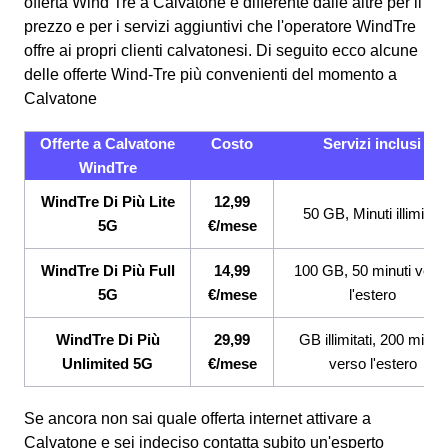
offerta Wind Tre a Calvatone è differente dalle altre per il
prezzo e per i servizi aggiuntivi che l'operatore WindTre
offre ai propri clienti calvatonesi.
Di seguito ecco alcune
delle offerte Wind-Tre più convenienti del momento a
Calvatone
Offerte a Calvatone
Costo
Servizi inclusi
WindTre
WindTre Di Più Lite
12,99
50 GB, Minuti illimitati
5G
€/mese
WindTre Di Più Full
14,99
100 GB, 50 minuti vers
5G
€/mese
l'estero
WindTre Di Più
29,99
GB illimitati, 200 minuti
Unlimited 5G
€/mese
verso l'estero
Se ancora non sai quale offerta internet attivare a
Calvatone e sei indeciso contatta subito un'esperto