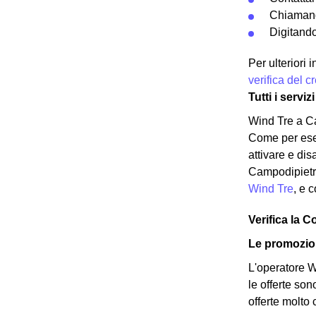
Chiamand
Digitando
Per ulteriori
verifica del 
Tutti i servi
Wind Tre a Ca
Come per esem
attivare e dis
Campodipietra 
Wind Tre
, e 
Verifica la C
Le promozion
L'operatore Wi
le offerte son
offerte molto 