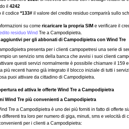
o il
4242
 il codice
*133#
il valore del credito residuo comparirà sullo sc
 informazioni su come
ricaricare la propria SIM
e verificare il cr
credito residuo Wind
Tre a Campodipietra.
zi aggiuntivi per gli abbonati di Campodipietra con Wind Tre
mpodipietra presenta per i clienti campopetresi una serie di ser
pio un servizio sms della banca che avvisi i suoi clienti campop
attivare questi servizi normalmente è possibile chiamare il 159 e 
più recenti hanno già integrato il blocco iniziale di tutti i servi
cosa puoi attivare da cittadino di Campodipietra.
opertura ed attiva le offerte Wind Tre a Campodipietra
i Wind Tre più convenienti a Campodipietra
nd Tre a Campodipietra è uno dei più forniti in fatto di offerte si
o differenti tra loro per numero di giga, minuti, sms e velocità d
convenienti per i clienti a Campodipietra: