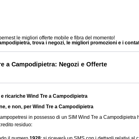
ernest le migliori offerte mobile e fibra del momento!
podipietra, trova i negozi, le migliori promozioni e i contatti
e a Campodipietra: Negozi e Offerte
a e ricariche Wind Tre a Campodipietra
ine, e non, per Wind Tre a Campodipietra
ti campopetresi in possesso di un SIM Wind Tre a Campodipietra
 credito residuo:
ndo il numero
1928
: si riceverà un SMS con i dettagli relativi al