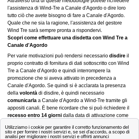
Attraverso una di queste metodologie potrete richiedere
l'assistenza di Wind-Tre a Canale d'Agordo o dire loro
tutto ciò che avete bisogno di fare a Canale d'Agordo.
Quale che ne sia la ragione, l'assistenza del gestore
Wind Tre sarà sempre pronta a rispondervi.
Scopri come effettuare una disdetta con Wind Tre a
Canale d'Agordo
Per varie motivazioni può rendersi necessario
disdire
il
proprio contratto di fornitura di dati sottoscritto con Wind
Tre a Canale d'Agordo e quindi interrompere la
promozione che si aveva attivato in precedenza a
Canale d'Agordo. Se quindi si è acclarata la presenza
della
volontà
di disdire, è quindi necessario
comunicarla
a Canale d'Agordo a Wind-Tre tramite gli
appositi canali. È bene ricordare che si può richiedere il
recesso entro 14 giorni
dalla data di attivazione come
incluso nelle clausole del contratto. Comunemente per
disdire il contratto sottoscritto con Wind-Tre a Canale
d'Agordo si dovrà scaricare il
modulo di disdetta