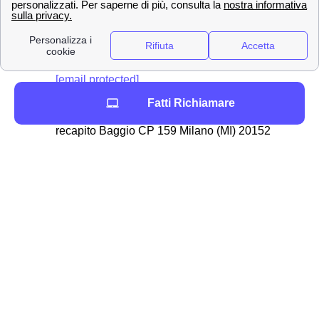
dall'area clienti online, dall'app Wind Tre oppure
direttamente dal sito. Una volta compilatolo si potrà:
📧 Inviarlo via PEC all'indirizzo apposito:
[email protected]
✉Spedirlo con una raccomandata A/R
Fatti Richiamare
indirizzata a WIND Tre S.p.A. CD MILANO
recapito Baggio CP 159 Milano (MI) 20152
In alternativa, è anche possibile disdire con WindTre a
Canale d'Agordo chiamando il servizio clienti al 159
oppure comunicandolo direttamente ad un operatore. È
bene ricordare che
non è possibile disdire
il proprio
contratto attraverso l'assistenza virtuale di Wind Tre:
Will, ma è necessario contattare un operatore umano. La
disdetta del contratto a Canale d'Agordo sarà ritenuta
valida
30 giorni dopo
da quando Wind Tre ha ricevuto
la comunicazione e, qualora si fosse pagata
precedentemente una cauzione, l'azienda provvederà al