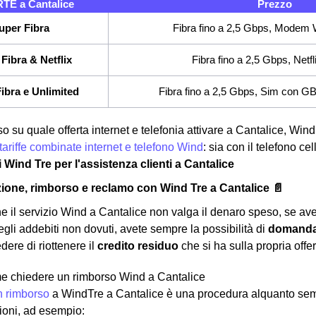
TE a Cantalice
Prezzo
uper Fibra
Fibra fino a 2,5 Gbps, Modem W
Fibra & Netflix
Fibra fino a 2,5 Gbps, Netfl
ibra e Unlimited
Fibra fino a 2,5 Gbps, Sim con GB e
o su quale offerta internet e telefonia attivare a Cantalice, Wind
tariffe combinate internet e telefono Wind
: sia con il telefono c
i Wind Tre per l'assistenza clienti a Cantalice
ione, rimborso e reclamo con Wind Tre a Cantalice 📄
he il servizio Wind a Cantalice non valga il denaro speso, se ave
egli addebiti non dovuti, avete sempre la possibilità di
domanda
dere di riottenere il
credito residuo
che si ha sulla propria offer
e chiedere un rimborso Wind a Cantalice
n rimborso
a WindTre a Cantalice è una procedura alquanto semp
gioni, ad esempio: