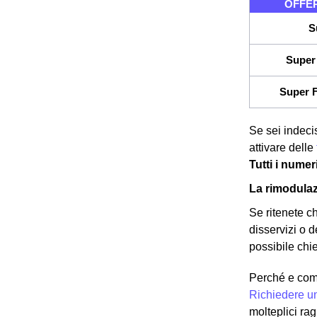
OFFER
S
Super 
Super F
Se sei indecis
attivare delle
Tutti i numer
La rimodulaz
Se ritenete c
disservizi o d
possibile chie
Perché e com
Richiedere u
molteplici ra