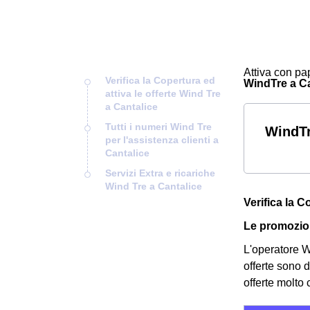
Attiva con pap
Verifica la Copertura ed
WindTre a Can
attiva le offerte Wind Tre
a Cantalice
Tutti i numeri Wind Tre
WindTr
per l'assistenza clienti a
Cantalice
Servizi Extra e ricariche
Wind Tre a Cantalice
Verifica la C
Le promozion
L'operatore Wi
offerte sono d
offerte molto 