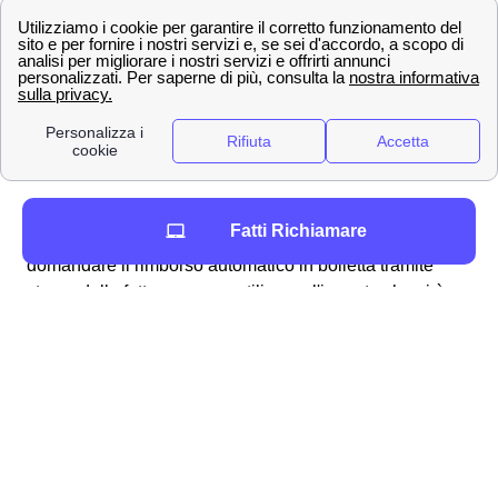
procedura alquanto semplice e lineare che può essere
svolta per molteplici ragioni, ad esempio:
fatturazioni errate
addebito ogni 28 giorni
problemi con la business SIM windtre a
Capannoli
richiesta del credito residuo
Per ottenere in particolare il rimborso dell'
addebito a 28
Fatti Richiamare
giorni
a Capannoli vi sono molteplici modalità: si può
domandare il rimborso automatico in bolletta tramite
storno della fattura oppure utilizzare l'importo che vi è
dovuto per una nuova, migliore offerta disponibile ai
cittadini capannolesi. Analogamente, qualora
riscontriate dei problemi con la vostra SIM Business,
potete fare richiesta per essere rimborsati dall'area
clienti online tramite la procedura dedicata ai clienti
capannolesi. Generalmente, Wind Tre fornisce responso
alla richiesta di rimborso (come accade per i reclami)