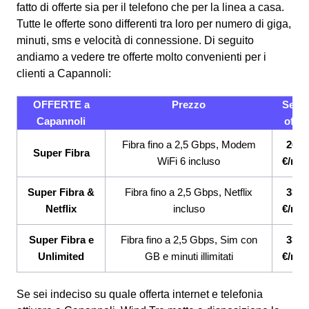
fatto di offerte sia per il telefono che per la linea a casa.
Tutte le offerte sono differenti tra loro per numero di giga,
minuti, sms e velocità di connessione.
Di seguito
andiamo a vedere tre offerte molto convenienti per i
clienti a Capannoli:
OFFERTE a
Prezzo
Servi
Capannoli
offert
Fibra fino a 2,5 Gbps, Modem
26,9
Super Fibra
WiFi 6 incluso
€/me
Super Fibra &
Fibra fino a 2,5 Gbps, Netflix
33,9
Netflix
incluso
€/me
Super Fibra e
Fibra fino a 2,5 Gbps, Sim con
33,9
Unlimited
GB e minuti illimitati
€/me
Se sei indeciso su quale offerta internet e telefonia