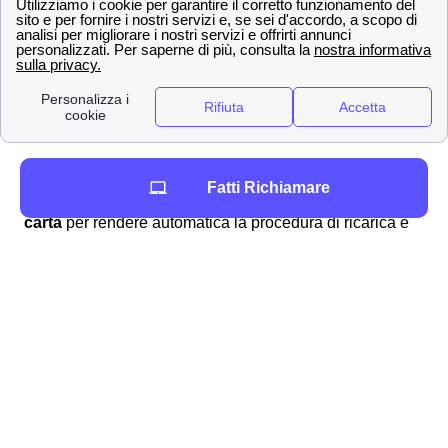
Recarsi in
banca
o al
tabacchino
di Carcare
Comprare una ricarica grattabile
Pagare con addebito su conto corrente o
paypal sul sito ufficiale di Wind Tre, senza
bisogno di uscire di casa a Carcare
In aggiunta, per effettuare la vostra ricarica a Carcare
Fatti Richiamare
potete selezionare online l'
addebito automatico su
carta
per rendere automatica la procedura di ricarica e
non dovervene preoccupare. Per avere più dettagli,
potete leggere la pagina di
verifica del credito residuo
WindTre a Carcare
.
Servizi aggiuntivi di Wind-Tre per i clienti di Carcare
In aggiunta ai tanti vantaggi di cui potrete usufruire una
volta sottoscritta un'offerta Wind Tre a Carcare, questo
provider fornisce agli abbonati carcaresi tanti servizi in
più che ne integrano e migliorano l'esperienza d'uso del