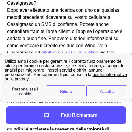
Casalgrasso?
Dopo aver effettuato una ricarica con uno dei qualsiasi
metodi precedenti riceverete sul vostro cellulare a
Casalgrasso un SMS di conferma. Potrete anche
controllare tramite l'area clienti o l'app se l'operazione è
andata a buon fine. Per avere ulteriori informazioni su
come verificare il credito residuo con Wind Tre a
Casalgrasso ed
effettuare una ricarica Wind
visitate
questa pagina.
Tutti i numeri Wind Tre per l'assistenza clienti a
Casalgrasso
Scopri come effettuare una disdetta con Wind Tre a
Casalgrasso
Per varie motivazioni può rendersi necessario
disdire
il
proprio contratto di fornitura di dati sottoscritto con Wind
Fatti Richiamare
Tre a Casalgrasso e quindi interrompere la promozione
che si aveva attivato in precedenza a Casalgrasso. Se
quindi si è acclarata la presenza della
volontà
di