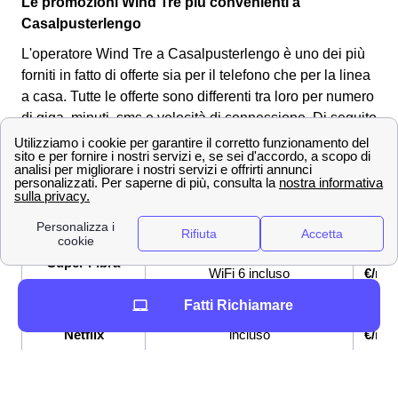
Le promozioni Wind Tre più convenienti a
Casalpusterlengo
L'operatore Wind Tre a Casalpusterlengo è uno dei più
forniti in fatto di offerte sia per il telefono che per la linea
a casa. Tutte le offerte sono differenti tra loro per numero
di giga, minuti, sms e velocità di connessione.
Di seguito
andiamo a vedere tre offerte molto convenienti per i
clienti a Casalpusterlengo:
OFFERTE a
Prezzo
Servi
Casalpusterlengo
offer
Fibra fino a 2,5 Gbps, Modem
26,9
Super Fibra
WiFi 6 incluso
€/me
Fatti Richiamare
Super Fibra &
Fibra fino a 2,5 Gbps, Netflix
33,9
Netflix
incluso
€/me
Super Fibra e
Fibra fino a 2,5 Gbps, Sim con
33,9
Unlimited
GB e minuti illimitati
€/me