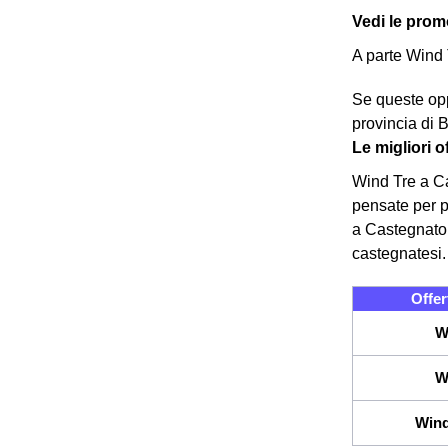
Vedi le promo
A parte Wind 
Se queste opp
provincia di 
Le migliori 
Wind Tre a Cas
pensate per pe
a Castegnato è
castegnatesi
Offer
W
W
Wind