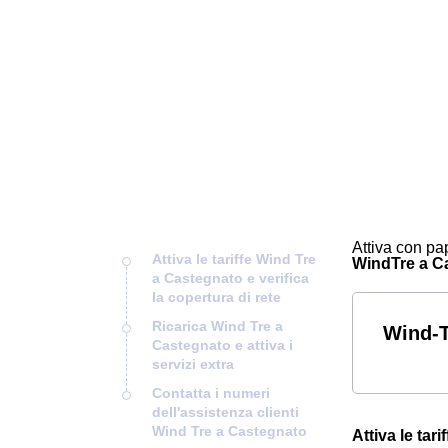
Attiva con pap
Attiva le tariffe Wind Tre
WindTre a Cas
a Castegnato e verifica
la copertura di rete
Ricarica Wind Tre a
Wind-T
Castegnato e attiva i
servizi extra
Contatta i numeri
dell'assistenza clienti
Wind Tre a Castegnato
Attiva le tar