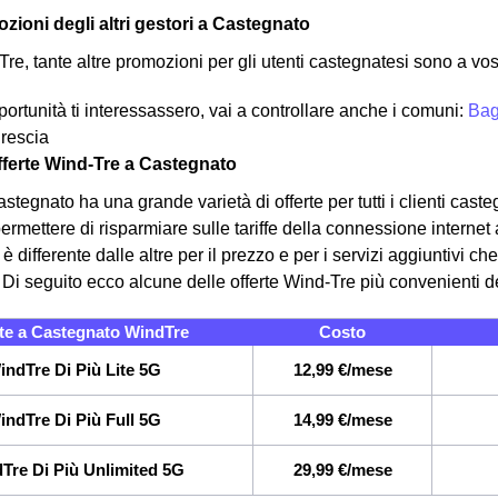
zioni degli altri gestori a Castegnato
Tre, tante altre promozioni per gli utenti castegnatesi sono a vos
ortunità ti interessassero, vai a controllare anche i comuni:
Bag
Brescia
offerte Wind-Tre a Castegnato
tegnato ha una grande varietà di offerte per tutti i clienti caste
rmettere di risparmiare sulle tariffe della connessione internet a
 differente dalle altre per il prezzo e per i servizi aggiuntivi che
.
Di seguito ecco alcune delle offerte Wind-Tre più convenienti
te a Castegnato WindTre
Costo
indTre Di Più Lite 5G
12,99 €/mese
indTre Di Più Full 5G
14,99 €/mese
Tre Di Più Unlimited 5G
29,99 €/mese