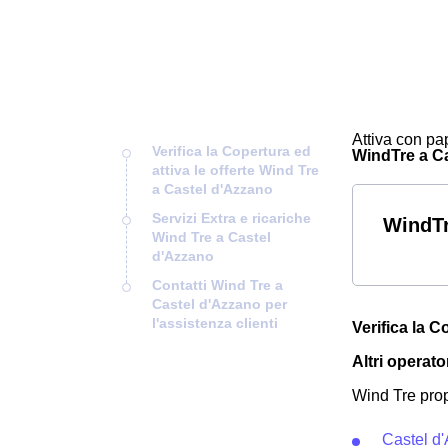
Attiva con pap
Verifica la Copertura ed
WindTre a Cas
attiva le offerte Wind Tre
a Castel d'Azzano
Servizi Extra e ricariche
WindTr
Wind Tre a Castel
d'Azzano
Contatti Wind Tre a
Castel d'Azzano per
l'assistenza clienti
Verifica la C
Altri operato
Wind Tre prop
Castel d