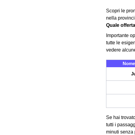
Scopri le prom
nella provinc
Quale offert
Importante op
tutte le esig
vedere alcune
Nome 
J
Se hai trovato
tutti i passag
minuti senza 