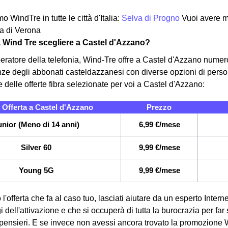
o WindTre in tutte le città d'Italia:
Selva di Progno
Vuoi avere ma
ia di Verona
a Wind Tre scegliere a Castel d'Azzano?
eratore della telefonia, Wind-Tre offre a Castel d'Azzano numero
enze degli abbonati casteldazzanesi con diverse opzioni di person
 delle offerte fibra selezionate per voi a Castel d'Azzano:
Offerta a Castel d'Azzano
Prezzo
unior (Meno di 14 anni)
6,99 €/mese
Silver 60
9,99 €/mese
Young 5G
9,99 €/mese
 l'offerta che fa al caso tuo, lasciati aiutare da un esperto Inte
gi dell'attivazione e che si occuperà di tutta la burocrazia per far
pensieri. E se invece non avessi ancora trovato la promozione 