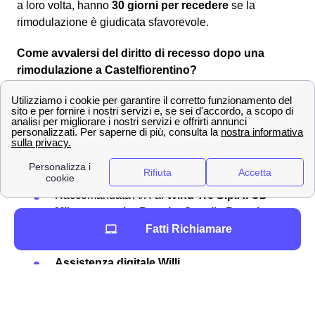
a loro volta, hanno
30 giorni per recedere
se la
rimodulazione è giudicata sfavorevole.
Come avvalersi del diritto di recesso dopo una
rimodulazione a Castelfiorentino?
Entro i
30 giorni
, il recesso dal contratto rimodulato alle
nuove condizioni è
senza penali né costi
per i clienti
castellani. Per comunicare la volontà di recesso si dovrà
utilizzare uno dei seguenti canali:
Servizio clienti Wind-Tre: contattabile al
159
PEC all'indirizzo:
[email protected]
Raccomandata A/R a:
Wind Tre S.p.A. CD
Milano recapito Baggio, Casella Postale
159, 20152 Milano (MI)
Fatti Richiamare
Punto Wind-Tre a Castelfiorentino
Assistenza digitale Willi
La
rimodulazione di Wind Tre
è già avvenuta
nell'autunno 2020 così come è già occorsa ugualmente