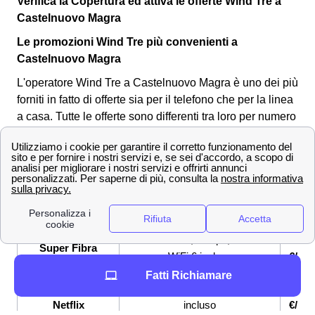
Verifica la Copertura ed attiva le offerte Wind Tre a
Castelnuovo Magra
Le promozioni Wind Tre più convenienti a
Castelnuovo Magra
L'operatore Wind Tre a Castelnuovo Magra è uno dei più
forniti in fatto di offerte sia per il telefono che per la linea
a casa. Tutte le offerte sono differenti tra loro per numero
di giga, minuti, sms e velocità di connessione.
Di seguito
andiamo a vedere tre offerte molto convenienti per i
clienti a Castelnuovo Magra:
OFFERTE a
Prezzo
Servi
Castelnuovo Magra
offer
Fibra fino a 2,5 Gbps, Modem
26,9
Super Fibra
WiFi 6 incluso
€/me
Fatti Richiamare
Super Fibra &
Fibra fino a 2,5 Gbps, Netflix
33,9
Netflix
incluso
€/me