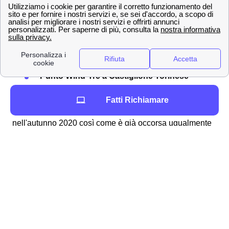
dovrà utilizzare uno dei seguenti canali:
Servizio clienti Wind-Tre: contattabile al
159
PEC all'indirizzo:
[email protected]
Raccomandata A/R a:
Wind Tre S.p.A. CD
Milano recapito Baggio, Casella Postale
159, 20152 Milano (MI)
Punto Wind-Tre a Castiglione Torinese
Assistenza digitale Willi
Fatti Richiamare
La
rimodulazione di Wind Tre
è già avvenuta
nell'autunno 2020 così come è già occorsa ugualmente
con TIM e Vodafone a Castiglione Torinese. In
quest'ottica è importante ricordare che i clienti
castiglionesi di Wind-Tre possono controllare il
costo
della loro offerta
tramite l'area clienti online oppure con
l'app.
Informazioni di contatto di Wind-Tre a Castiglione
Torinese (10090)
Per i più svariati motivi può occorrere di dover contattare