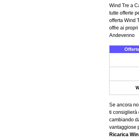
Wind Tre a Ca
tutte offerte 
offerta Wind T
offre ai propri
Andevenno
Offert
W
Se ancora non
ti consiglierà
cambiando da 
vantaggiose p
Ricarica Win