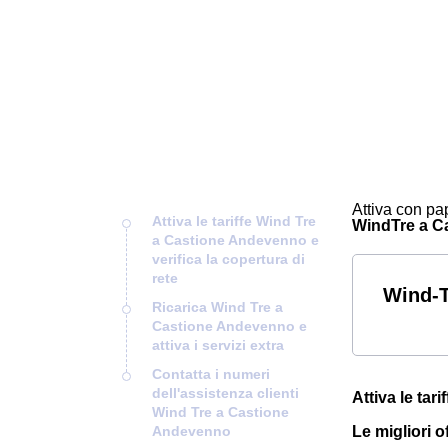
Attiva con pap
Attiva le tariffe Wind Tre
WindTre a Cas
a Castione Andevenno e
verifica la copertura di
rete
Wind-T
Ricarica Wind Tre a
Castione Andevenno e
attiva i servizi extra
Contatta i numeri
dell'assistenza clienti
Attiva le tar
Wind Tre a Castione
Andevenno
Le migliori 