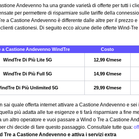
stione Andevenno ha una grande varietà di offerte per tutti i cl
pensate per permettere di risparmiare sulle tariffe della connessio
re a Castione Andevenno è differente dalle altre per il prezzo e 
 clienti castionesi.
Di seguito ecco alcune delle offerte Wind-Tr
e a Castione Andevenno WindTre
Costo
WindTre Di Più Lite 5G
12,99 €/mese
WindTre Di Più Full 5G
14,99 €/mese
indTre Di Più Unlimited 5G
29,99 €/mese
 sai quale offerta internet attivare a Castione Andevenno e sei 
 quella più adatta alle tue esigenze e ti farà risparmiare a fine me
un altro operatore e vuoi passare a Wind o Tre a Castione Ande
er chi decide di fare questo passaggio. Consultale tutte qua:
of
d Tre a Castione Andevenno e attiva i servizi extra