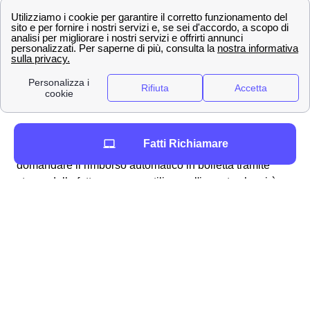
procedura alquanto semplice e lineare che può essere
svolta per molteplici ragioni, ad esempio:
fatturazioni errate
addebito ogni 28 giorni
problemi con la business SIM windtre a
Castronno
richiesta del credito residuo
Per ottenere in particolare il rimborso dell'
addebito a 28
Fatti Richiamare
giorni
a Castronno vi sono molteplici modalità: si può
domandare il rimborso automatico in bolletta tramite
storno della fattura oppure utilizzare l'importo che vi è
dovuto per una nuova, migliore offerta disponibile ai
cittadini castronnesi. Analogamente, qualora riscontriate
dei problemi con la vostra SIM Business, potete fare
richiesta per essere rimborsati dall'area clienti online
tramite la procedura dedicata ai clienti castronnesi.
Generalmente, Wind Tre fornisce responso alla richiesta
di rimborso (come accade per i reclami)
entro 45 giorni