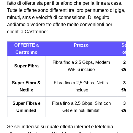
fatto di offerte sia per il telefono che per la linea a casa.
Tutte le offerte sono differenti tra loro per numero di giga,
minuti, sms e velocità di connessione.
Di seguito
andiamo a vedere tre offerte molto convenienti per i
clienti a Castronno:
OFFERTE a
Prezzo
Servi
Castronno
offert
Fibra fino a 2,5 Gbps, Modem
26,9
Super Fibra
WiFi 6 incluso
€/me
Super Fibra &
Fibra fino a 2,5 Gbps, Netflix
33,9
Netflix
incluso
€/me
Super Fibra e
Fibra fino a 2,5 Gbps, Sim con
33,9
Unlimited
GB e minuti illimitati
€/me
Se sei indeciso su quale offerta internet e telefonia