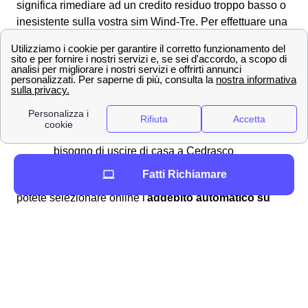
significa rimediare ad un credito residuo troppo basso o
inesistente sulla vostra sim Wind-Tre. Per effettuare una
ricarica si può:
Recarsi in
banca
o al
tabacchino
di
Cedrasco
Comprare una ricarica grattabile
Pagare con addebito su conto corrente o
paypal sul sito ufficiale di Wind Tre, senza
bisogno di uscire di casa a Cedrasco
Fatti Richiamare
In aggiunta, per effettuare la vostra ricarica a Cedrasco
potete selezionare online l'
addebito automatico su
carta
per rendere automatica la procedura di ricarica e
non dovervene preoccupare. Per avere più dettagli,
potete leggere la pagina di
verifica del credito residuo
WindTre a Cedrasco
.
Servizi aggiuntivi di Wind-Tre per i clienti di
Cedrasco