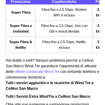
Promozione
Caratteristiche
Prez
Fibra fino a 2,5 Gbps, Modem
26,9
Super Fibra
WiFi 6 incluso
€/me
Super Fibra e
Fibra fino a 2,5 Gbps, Sim con
33,9
Unlimited
GB e minuti illimitati
€/me
Super Fibra &
Fibra fino a 2,5 Gbps, Netflix
33,9
Netflix
incluso
€/me
Hai dubbi o esiti? Nessun problema perché a Cellino
San Marco Wind-Tre garantisce l'opportunità di attivare
delle
offerte combinate Wind Tre
con entrambi telefono e
connessione domestica.
Tutti i servizi aggiuntivi e le ricariche di Wind Tre a
Cellino San Marco
Tutti i Servizi Extra WindTre a Cellino San Marco
Oltre alle sue numerose e vantaggiose promozioni,