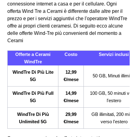
connessione internet a casa e per il cellulare. Ogni
offerta Wind Tre a Cerami è differente dalle altre per il
prezzo e per i servizi aggiuntivi che l'operatore WindTre
offre ai propri clienti ceramesi.
Di seguito ecco alcune
delle offerte Wind-Tre più convenienti del momento a
Cerami
Offerte a Cerami
Costo
Servizi inclusi
WindTre
WindTre Di Più Lite
12,99
50 GB, Minuti illimitati
5G
€/mese
WindTre Di Più Full
14,99
100 GB, 50 minuti vers
5G
€/mese
l'estero
WindTre Di Più
29,99
GB illimitati, 200 minuti
Unlimited 5G
€/mese
verso l'estero