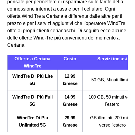
pensate per permettere di risparmiare sulle tariffe della
connessione internet a casa e per il cellulare. Ogni
offerta Wind Tre a Ceriana è differente dalle altre per il
prezzo e per i servizi aggiuntivi che l'operatore WindTre
offre ai propri clienti cerianaschi.
Di seguito ecco alcune
delle offerte Wind-Tre più convenienti del momento a
Ceriana
Offerte a Ceriana
Costo
Servizi inclusi
WindTre
WindTre Di Più Lite
12,99
50 GB, Minuti illimitati
5G
€/mese
WindTre Di Più Full
14,99
100 GB, 50 minuti vers
5G
€/mese
l'estero
WindTre Di Più
29,99
GB illimitati, 200 minuti
Unlimited 5G
€/mese
verso l'estero