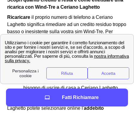
ricarica con Wind-Tre a Ceriano Laghetto
Ricaricare
il proprio numero di telefono a Ceriano
Laghetto significa rimediare ad un credito residuo troppo
basso o inesistente sulla vostra sim Wind-Tre. Per
effettuare una ricarica si può:
Recarsi in
banca
o al
tabacchino
di Ceriano
Laghetto
Comprare una ricarica grattabile
Pagare con addebito su conto corrente o
paypal sul sito ufficiale di Wind Tre, senza
bisogno di uscire di casa a Ceriano Laghetto
Fatti Richiamare
In aggiunta, per effettuare la vostra ricarica a Ceriano
Laghetto potete selezionare online l'
addebito
automatico su carta
per rendere automatica la
procedura di ricarica e non dovervene preoccupare. Per
avere più dettagli, potete leggere la pagina di
verifica del