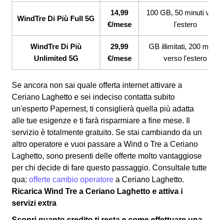
14,99
100 GB, 50 minuti ver
WindTre Di Più Full 5G
€/mese
l'estero
WindTre Di Più
29,99
GB illimitati, 200 minut
Unlimited 5G
€/mese
verso l'estero
Se ancora non sai quale offerta internet attivare a
Ceriano Laghetto e sei indeciso contatta subito
un'esperto Papernest, ti consiglierà quella più adatta
alle tue esigenze e ti farà risparmiare a fine mese. Il
servizio è totalmente gratuito. Se stai cambiando da un
altro operatore e vuoi passare a Wind o Tre a Ceriano
Laghetto, sono presenti delle offerte molto vantaggiose
per chi decide di fare questo passaggio. Consultale tutte
qua:
offerte cambio operatore
a Ceriano Laghetto.
Ricarica Wind Tre a Ceriano Laghetto e attiva i
servizi extra
Scopri quanto credito ti resta e come effettuare una