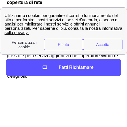
copertura di rete
Le migliori offerte Wind-Tre a Cerignola
Wind Tre a Cerignola ha una grande varietà di offerte
per tutti i clienti cerignolani di Cerignola, sono tutte
offerte pensate per permettere di risparmiare sulle tariffe
della connessione internet a casa e per il cellulare. Ogni
offerta Wind Tre a Cerignola è differente dalle altre per il
prezzo e per i servizi aggiuntivi che l'operatore WindTre
offre ai propri clienti cerignolani.
Di seguito ecco alcune
Fatti Richiamare
delle offerte Wind-Tre più convenienti del momento a
Cerignola
Offerte a Cerignola
Costo
Servizi inclusi
WindTre
WindTre Di Più Lite
12,99
50 GB, Minuti illimitati
5G
€/mese
WindTre Di Più Full
14,99
100 GB, 50 minuti vers