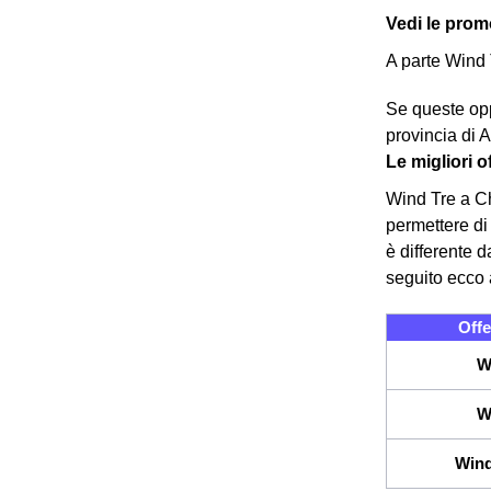
Vedi le promo
A parte Wind 
Se queste opp
provincia di A
Le migliori 
Wind Tre a Chi
permettere di 
è differente d
seguito ecco 
Offe
W
W
Wind