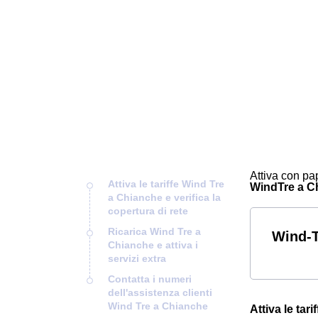
Attiva con pap
Attiva le tariffe Wind Tre
WindTre a Chi
a Chianche e verifica la
copertura di rete
Ricarica Wind Tre a
Wind-T
Chianche e attiva i
servizi extra
Contatta i numeri
dell'assistenza clienti
Wind Tre a Chianche
Attiva le tar