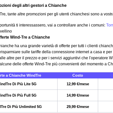
zioni degli altri gestori a Chianche
Tre, tante altre promozioni per gli utenti chianchesi sono a vost
ortunità ti interessassero, vai a controllare anche i comuni:
Tor
vellino
offerte Wind-Tre a Chianche
anche ha una grande varietà di offerte per tutti i clienti chianc
risparmiare sulle tariffe della connessione internet a casa e per
alle altre per il prezzo e per i servizi aggiuntivi che l'operatore 
alcune delle offerte Wind-Tre più convenienti del momento a C
rte a Chianche WindTre
Costo
indTre Di Più Lite 5G
12,99 €/mese
indTre Di Più Full 5G
14,99 €/mese
Tre Di Più Unlimited 5G
29,99 €/mese