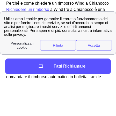
Perché e come chiedere un rimborso Wind a Chianocco
Richiedere un rimborso
a WindTre a Chianocco è una
procedura alquanto semplice e lineare che può essere
svolta per molteplici ragioni, ad esempio:
fatturazioni errate
addebito ogni 28 giorni
problemi con la business SIM windtre a
Chianocco
richiesta del credito residuo
Per ottenere in particolare il rimborso dell'
addebito a 28
Fatti Richiamare
giorni
a Chianocco vi sono molteplici modalità: si può
domandare il rimborso automatico in bolletta tramite
storno della fattura oppure utilizzare l'importo che vi è
dovuto per una nuova, migliore offerta disponibile ai
cittadini chianocchini. Analogamente, qualora
riscontriate dei problemi con la vostra SIM Business,
potete fare richiesta per essere rimborsati dall'area
clienti online tramite la procedura dedicata ai clienti