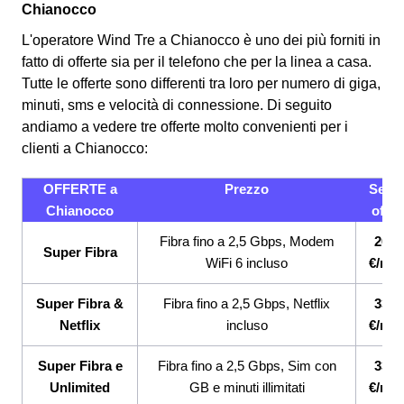
Chianocco
L'operatore Wind Tre a Chianocco è uno dei più forniti in
fatto di offerte sia per il telefono che per la linea a casa.
Tutte le offerte sono differenti tra loro per numero di giga,
minuti, sms e velocità di connessione.
Di seguito
andiamo a vedere tre offerte molto convenienti per i
clienti a Chianocco:
OFFERTE a
Prezzo
Servi
Chianocco
offert
Fibra fino a 2,5 Gbps, Modem
26,9
Super Fibra
WiFi 6 incluso
€/me
Super Fibra &
Fibra fino a 2,5 Gbps, Netflix
33,9
Netflix
incluso
€/me
Super Fibra e
Fibra fino a 2,5 Gbps, Sim con
33,9
Unlimited
GB e minuti illimitati
€/me