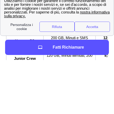
telefonia e internet. Ecco alcune promozioni Wind Tre
per tutte le esigenze!
Promozione a
Tariffa
Specifici
Ciampino
200 GB, Minuti e SMS
12,99
Young+ 5G
illimitati
€/mese
Fatti Richiamare
120 GB, Minuti illimitati, 200
9,99
Junior Crew
SMS
€/mese
9,99
Junior+ 5G
100 GB, Minuti illimitati
€/mese
Se hai visto la promozione Wind Tre a Ciampino adatta
a te, non aspettare! Un nostro esperto ti aiuterà in tutte le
tappe per attivarla senza intoppi o problemi! Qualora
nessuna delle promozioni facesse al caso tuo, nessun