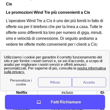
Cis
Le promozioni Wind Tre più convenienti a Cis
L'operatore Wind Tre a Cis è uno dei più forniti in fatto di
offerte sia per il telefono che per la linea a casa. Tutte le
offerte sono differenti tra loro per numero di giga, minuti,
sms e velocità di connessione.
Di seguito andiamo a
vedere tre offerte molto convenienti per i clienti a Cis:
OFFERTE a Cis
Prezzo
Servi
offert
Fibra fino a 2,5 Gbps, Modem
26,9
Super Fibra
WiFi 6 incluso
€/me
Super Fibra &
Fibra fino a 2,5 Gbps, Netflix
33,9
Netflix
incluso
€/me
Fatti Richiamare
Super Fibra e
Fibra fino a 2,5 Gbps, Sim con
33,9
Unlimited
GB e minuti illimitati
€/me