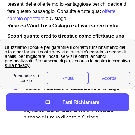
presenti delle offerte molto vantaggiose per chi decide di
fare questo passaggio. Consultale tutte qua:
offerte
cambio operatore
a Cislago.
Ricarica Wind Tre a Cislago e attiva i servizi extra
Scopri quanto credito ti resta e come effettuare una
ricarica con Wind-Tre a Cislago
Ricaricare
il proprio numero di telefono a Cislago
significa rimediare ad un credito residuo troppo basso o
inesistente sulla vostra sim Wind-Tre. Per effettuare una
ricarica si può:
Recarsi in
banca
o al
tabacchino
di Cislago
Comprare una ricarica grattabile
Fatti Richiamare
Pagare con addebito su conto corrente o
paypal sul sito ufficiale di Wind Tre, senza
bisogno di uscire di casa a Cislago
In aggiunta, per effettuare la vostra ricarica a Cislago