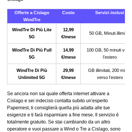
Offerte a Cislago
Costo
Servizi inclusi
WindTre
WindTre Di Più Lite
12,99
50 GB, Minuti illimitati
5G
€/mese
WindTre Di Più Full
14,99
100 GB, 50 minuti vers
5G
€/mese
l'estero
WindTre Di Più
29,99
GB illimitati, 200 minuti
Unlimited 5G
€/mese
verso l'estero
Se ancora non sai quale offerta internet attivare a
Cislago e sei indeciso contatta subito un'esperto
Papernest, ti consiglierà quella più adatta alle tue
esigenze e ti farà risparmiare a fine mese. Il servizio è
totalmente gratuito. Se stai cambiando da un altro
operatore e vuoi passare a Wind o Tre a Cislago, sono