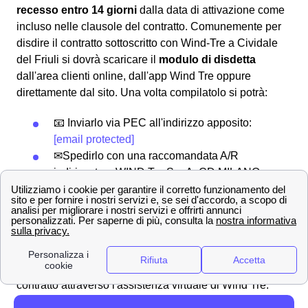
recesso entro 14 giorni
dalla data di attivazione come
incluso nelle clausole del contratto. Comunemente per
disdire il contratto sottoscritto con Wind-Tre a Cividale
del Friuli si dovrà scaricare il
modulo di disdetta
dall'area clienti online, dall'app Wind Tre oppure
direttamente dal sito. Una volta compilatolo si potrà:
📧 Inviarlo via PEC all'indirizzo apposito:
[email protected]
✉Spedirlo con una raccomandata A/R
indirizzata a WIND Tre S.p.A. CD MILANO
recapito Baggio CP 159 Milano (MI) 20152
In alternativa, è anche possibile disdire con WindTre a
Cividale del Friuli chiamando il servizio clienti al 159
oppure comunicandolo direttamente ad un operatore. È
bene ricordare che
non è possibile disdire
il proprio
contratto attraverso l'assistenza virtuale di Wind Tre:
Will, ma è necessario contattare un operatore umano. La