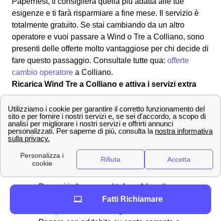
Papernest, ti consiglierà quella più adatta alle tue
esigenze e ti farà risparmiare a fine mese. Il servizio è
totalmente gratuito. Se stai cambiando da un altro
operatore e vuoi passare a Wind o Tre a Colliano, sono
presenti delle offerte molto vantaggiose per chi decide di
fare questo passaggio. Consultale tutte qua:
offerte
cambio operatore
a Colliano.
Ricarica Wind Tre a Colliano e attiva i servizi extra
Scopri quanto credito ti resta e come effettuare una
ricarica con Wind-Tre a Colliano
Ricaricare
il proprio numero di telefono a Colliano
significa rimediare ad un credito residuo troppo basso o
inesistente sulla vostra sim Wind-Tre. Per effettuare una
ricarica si può:
Recarsi in
banca
o al
tabacchino
di
Colliano
Fatti Richiamare
Comprare una ricarica grattabile