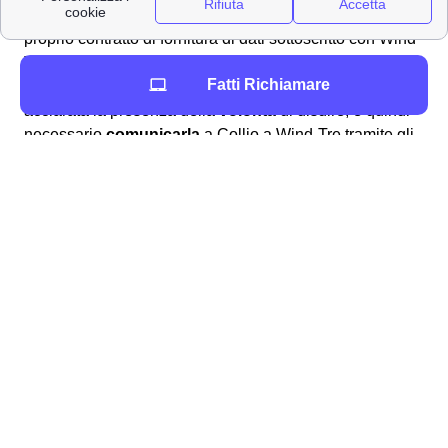
Per varie motivazioni può rendersi necessario
disdire
il
proprio contratto di fornitura di dati sottoscritto con Wind
Tre a Collio e quindi interrompere la promozione che si
Fatti Richiamare
aveva attivato in precedenza a Collio. Se quindi si è
acclarata la presenza della
volontà
di disdire, è quindi
necessario
comunicarla
a Collio a Wind-Tre tramite gli
appositi canali. È bene ricordare che si può richiedere il
recesso entro 14 giorni
dalla data di attivazione come
incluso nelle clausole del contratto. Comunemente per
disdire il contratto sottoscritto con Wind-Tre a Collio si
dovrà scaricare il
modulo di disdetta
dall'area clienti
online, dall'app Wind Tre oppure direttamente dal sito.
Una volta compilatolo si potrà:
📧 Inviarlo via PEC all'indirizzo apposito:
[email protected]
✉Spedirlo con una raccomandata A/R
indirizzata a WIND Tre S.p.A. CD MILANO
recapito Baggio CP 159 Milano (MI) 20152