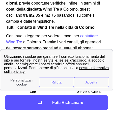
giorni
, previe opportune verifiche. Infine, in termini di
costi della disdetta
Wind Tre a Colorno, questi
oscillano tra
m2 35
e
m2 75
basandosi su come si
cambia e dalle tempistiche.
Tutti i contatti di Wind Tre nella città di Colorno
Continua a leggere per vedere i modi per
contattare
Wind Tre
a Colorno. Tramite i vari canali, gli operatori
del gestore saranno pronti ad aiutare gli abbonati
colornesi con le loro problematiche. Per metterti in
contatto con il provider:
✔ Modalità per contattare Wind-Tre
800 900 134
Numero Verde
159
Servizio Clienti
Fatti Richiamare
[email protected]
Indirizzo mail per PEC