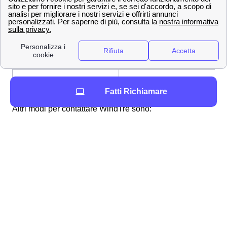
800 900 134
Numero Verde
159
Servizio Clienti
[email protected]
Indirizzo mail per PEC
+39 320 500 0200
Dall'estero
Fatti Richiamare
Altri modi per contattare WindTre sono:
App WindTre
Andando sull'
assistenza digitale online
Inviando una raccomandata a Wind Tre
S.p.A.m, CD Milano Recapito Baggio, C.P.
159, 20152 Milano (MI)
Andando in un punto Wind-Tre a Controne
Attraverso una di queste metodologie potrete richiedere
l'assistenza di Wind-Tre a Controne o dire loro tutto ciò