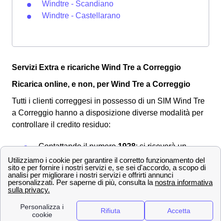
Windtre - Scandiano
Windtre - Castellarano
Servizi Extra e ricariche Wind Tre a Correggio
Ricarica online, e non, per Wind Tre a Correggio
Tutti i clienti correggesi in possesso di un SIM Wind Tre
a Correggio hanno a disposizione diverse modalità per
controllare il credito residuo:
Contattando il numero
1928
: si riceverà un
SMS con i dettagli relativi al credito e ai
consumi
Chiamando il
4242
Digitando il codice
*133#
il valore del credito
residuo comparirà sullo schermo del
cellulare.