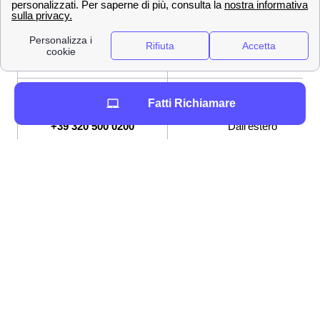
✔ Modalità per contattare Wind-Tre
800 900 134
Numero Verde
159
Servizio Clienti
[email protected]
Indirizzo mail per PEC
Fatti Richiamare
+39 320 500 0200
Dall'estero
Altri modi per contattare WindTre sono:
App WindTre
Andando sull'
assistenza digitale online
Inviando una raccomandata a Wind Tre
S.p.A.m, CD Milano Recapito Baggio, C.P.
159, 20152 Milano (MI)
Andando in un punto Wind-Tre a Cosio
d'Arroscia
Attraverso una di queste metodologie potrete richiedere