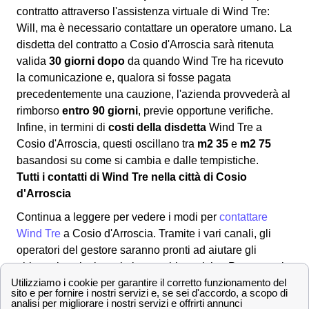
contratto attraverso l'assistenza virtuale di Wind Tre:
Will, ma è necessario contattare un operatore umano. La
disdetta del contratto a Cosio d'Arroscia sarà ritenuta
valida
30 giorni dopo
da quando Wind Tre ha ricevuto
la comunicazione e, qualora si fosse pagata
precedentemente una cauzione, l'azienda provvederà al
rimborso
entro 90 giorni
, previe opportune verifiche.
Infine, in termini di
costi della disdetta
Wind Tre a
Cosio d'Arroscia, questi oscillano tra
m2 35
e
m2 75
basandosi su come si cambia e dalle tempistiche.
Tutti i contatti di Wind Tre nella città di Cosio
d'Arroscia
Continua a leggere per vedere i modi per
contattare
Wind Tre
a Cosio d'Arroscia. Tramite i vari canali, gli
operatori del gestore saranno pronti ad aiutare gli
abbonati cosiesi con le loro problematiche. Per metterti
in contatto con il provider: