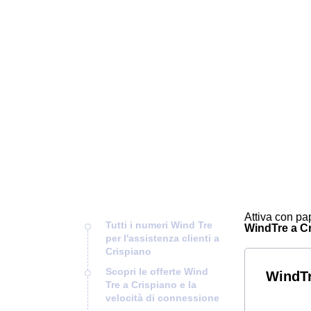
Attiva con pap
Tutti i numeri Wind Tre
WindTre a Cri
per l'assistenza clienti a
Crispiano
Scopri le offerte Wind
WindTr
Tre a Crispiano e la
velocità di connessione