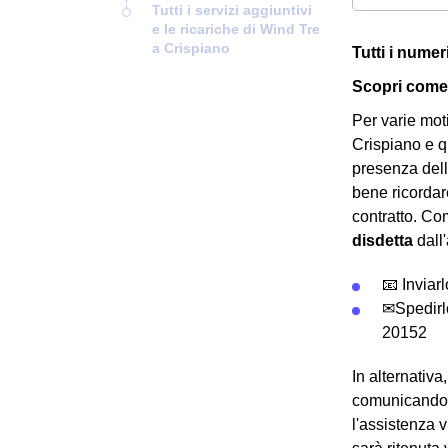
Tutti i servizi aggiuntivi
e le ricariche di Wind Tre
a Crispiano
Tutti i numer
Scopri come 
Per varie mot
Crispiano e q
presenza del
bene ricordar
contratto. Co
disdetta
dall'
📧 Inviar
✉Spedirl
20152
In alternativ
comunicandol
l'assistenza 