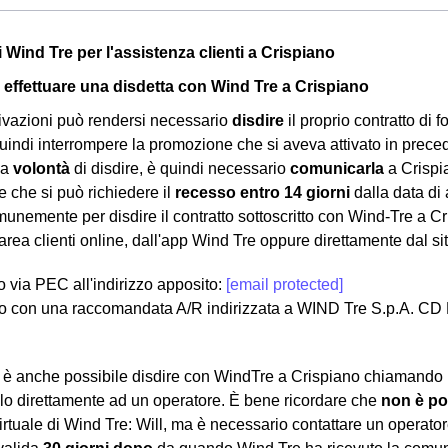
i Wind Tre per l'assistenza clienti a Crispiano
effettuare una disdetta con Wind Tre a Crispiano
ivazioni può rendersi necessario
disdire
il proprio contratto di f
uindi interrompere la promozione che si aveva attivato in preced
la
volontà
di disdire, è quindi necessario
comunicarla
a Crispia
e che si può richiedere il
recesso entro 14 giorni
dalla data di 
munemente per disdire il contratto sottoscritto con Wind-Tre a Cr
area clienti online, dall'app Wind Tre oppure direttamente dal sit
lo via PEC all'indirizzo apposito:
[email protected]
o con una raccomandata A/R indirizzata a WIND Tre S.p.A. CD
a, è anche possibile disdire con WindTre a Crispiano chiamando il
o direttamente ad un operatore. È bene ricordare che
non è po
virtuale di Wind Tre: Will, ma è necessario contattare un operato