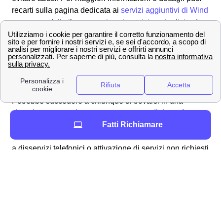
recarti sulla pagina dedicata ai
servizi aggiuntivi di Wind
per sapere tutto il necessario sui servizi aggiuntivi extra
a Dobbiaco.
Tutti i numeri Wind Tre per l'assistenza clienti a
Dobbiaco
Come effettuare un reclamo Wind Tre a Dobbiaco 📄
Potrebbe succedere a chiunque di trovarsi in una
situazione scomoda con un operatore e di dover fare un
reclamo al proprio operatore Wind Tre a Dobbiaco.
Fatti Richiamare
Solitamente un reclamo con Wind a Dobbiaco è dovuto
a disservizi telefonici o attivazione di servizi non richiesti
dal cliente. Andiamo a vedere gli strumenti che Wind Tre
mette a disposizione dei suoi clienti a Dobbiaco per
effettuare un reclamo:
Tramite
telefono
: sono disponibili due
numeri verdi (
159 o 139 per clienti