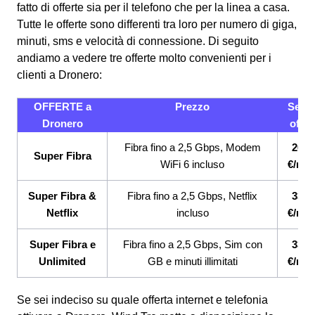
fatto di offerte sia per il telefono che per la linea a casa.
Tutte le offerte sono differenti tra loro per numero di giga,
minuti, sms e velocità di connessione.
Di seguito
andiamo a vedere tre offerte molto convenienti per i
clienti a Dronero:
OFFERTE a
Prezzo
Servi
Dronero
offert
Fibra fino a 2,5 Gbps, Modem
26,9
Super Fibra
WiFi 6 incluso
€/me
Super Fibra &
Fibra fino a 2,5 Gbps, Netflix
33,9
Netflix
incluso
€/me
Super Fibra e
Fibra fino a 2,5 Gbps, Sim con
33,9
Unlimited
GB e minuti illimitati
€/me
Se sei indeciso su quale offerta internet e telefonia