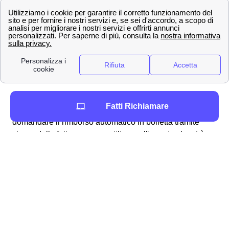
procedura alquanto semplice e lineare che può essere
svolta per molteplici ragioni, ad esempio:
fatturazioni errate
addebito ogni 28 giorni
problemi con la business SIM windtre a
Dronero
richiesta del credito residuo
Per ottenere in particolare il rimborso dell'
addebito a 28
Fatti Richiamare
giorni
a Dronero vi sono molteplici modalità: si può
domandare il rimborso automatico in bolletta tramite
storno della fattura oppure utilizzare l'importo che vi è
dovuto per una nuova, migliore offerta disponibile ai
cittadini droneresi. Analogamente, qualora riscontriate
dei problemi con la vostra SIM Business, potete fare
richiesta per essere rimborsati dall'area clienti online
tramite la procedura dedicata ai clienti droneresi.
Generalmente, Wind Tre fornisce responso alla richiesta
di rimborso (come accade per i reclami)
entro 45 giorni