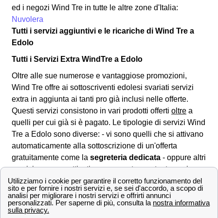
ed i negozi Wind Tre in tutte le altre zone d'Italia:
Nuvolera
Tutti i servizi aggiuntivi e le ricariche di Wind Tre a
Edolo
Tutti i Servizi Extra WindTre a Edolo
Oltre alle sue numerose e vantaggiose promozioni,
Wind Tre offre ai sottoscriventi edolesi svariati
servizi
extra
in aggiunta ai tanti pro già inclusi nelle offerte.
Questi servizi consistono in vari prodotti offerti
oltre
a
quelli per cui già si è pagato. Le tipologie di servizi Wind
Tre a Edolo sono diverse: - vi sono quelli che si attivano
automaticamente alla sottoscrizione di un'offerta
gratuitamente come la
segreteria dedicata
- oppure altri
servizi vengono attivati a pagamento una tantum o in
abbonamento come ad esempio per vedere lo sport a
Edolo con Wind. L'attivazione e disattivazione dei
servizi Wind Tre sottoscritti viene normalmente gestita
attraverso il servizio clienti chiamando il
159
. A Edolo, i