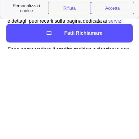
servizi in sovrapprezzo sono già stati bloccati
inizialmente per evitare abusi. Per maggiori informazioni
e dettagli puoi recarti sulla pagina dedicata ai
servizi
aggiuntivi di Wind
per sapere tutto il necessario sui
Fatti Richiamare
servizi aggiuntivi extra a Edolo.
Ecco come vedere il credito residuo e ricaricare con
WindTre a Edolo
Se la tua SIM Wind Tre a Edolo rimane senza credito
residuo dovrai effettuare una ricarica, per tutti i clienti
edolesi è possibile effettuarla nei seguenti modi:
online
tramite app
con il
Bancomat
/Postamat
nei negozi Wind Tre
con l'
home banking
.