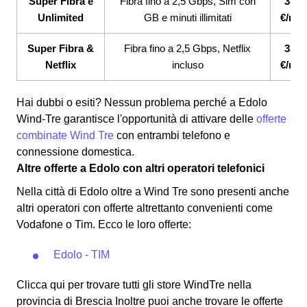
Super Fibra e
Fibra fino a 2,5 Gbps, Sim con
33,9
Unlimited
GB e minuti illimitati
€/me
Super Fibra &
Fibra fino a 2,5 Gbps, Netflix
33,9
Netflix
incluso
€/me
Hai dubbi o esiti? Nessun problema perché a Edolo
Wind-Tre garantisce l'opportunità di attivare delle
offerte
combinate Wind Tre
con entrambi telefono e
connessione domestica.
Altre offerte a Edolo con altri operatori telefonici
Nella città di Edolo oltre a Wind Tre sono presenti anche
altri operatori con offerte altrettanto convenienti come
Vodafone o Tim.
Ecco le loro offerte:
Edolo - TIM
Clicca qui per trovare tutti gli store WindTre nella
provincia di Brescia Inoltre puoi anche trovare le offerte