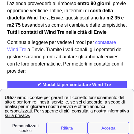
l'azienda provvederà al rimborso
entro 90 giorni
, previe
opportune verifiche. Infine, in termini di
costi della
disdetta
Wind Tre a Envie, questi oscillano tra
m2 35
e
m2 75
basandosi su come si cambia e dalle tempistiche.
Tutti i contatti di Wind Tre nella città di Envie
Continua a leggere per vedere i modi per
contattare
Wind Tre
a Envie. Tramite i vari canali, gli operatori del
gestore saranno pronti ad aiutare gli abbonati enviesi
con le loro problematiche. Per metterti in contatto con il
provider:
✔ Modalità per contattare Wind-Tre
800 900 134
Numero Verde
159
Servizio Clienti
[email protected]
Indirizzo mail per PEC