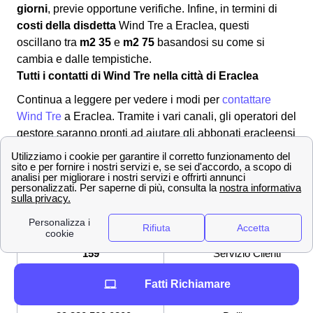
giorni
, previe opportune verifiche. Infine, in termini di
costi della disdetta
Wind Tre a Eraclea, questi
oscillano tra
m2 35
e
m2 75
basandosi su come si
cambia e dalle tempistiche.
Tutti i contatti di Wind Tre nella città di Eraclea
Continua a leggere per vedere i modi per
contattare
Wind Tre
a Eraclea. Tramite i vari canali, gli operatori del
gestore saranno pronti ad aiutare gli abbonati eracleensi
con le loro problematiche. Per metterti in contatto con il
provider:
✔ Modalità per contattare Wind-Tre
800 900 134
Numero Verde
159
Servizio Clienti
Fatti Richiamare
[email protected]
Indirizzo mail per PEC