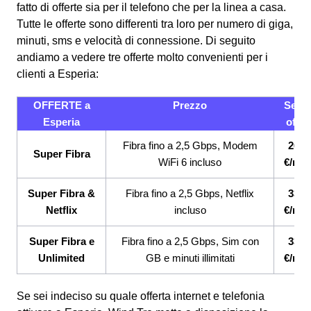
fatto di offerte sia per il telefono che per la linea a casa.
Tutte le offerte sono differenti tra loro per numero di giga,
minuti, sms e velocità di connessione.
Di seguito
andiamo a vedere tre offerte molto convenienti per i
clienti a Esperia:
OFFERTE a
Prezzo
Servi
Esperia
offert
Fibra fino a 2,5 Gbps, Modem
26,9
Super Fibra
WiFi 6 incluso
€/me
Super Fibra &
Fibra fino a 2,5 Gbps, Netflix
33,9
Netflix
incluso
€/me
Super Fibra e
Fibra fino a 2,5 Gbps, Sim con
33,9
Unlimited
GB e minuti illimitati
€/me
Se sei indeciso su quale offerta internet e telefonia