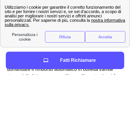
procedura alquanto semplice e lineare che può essere
svolta per molteplici ragioni, ad esempio:
fatturazioni errate
addebito ogni 28 giorni
problemi con la business SIM windtre a
Esperia
richiesta del credito residuo
Per ottenere in particolare il rimborso dell'
addebito a 28
Fatti Richiamare
giorni
a Esperia vi sono molteplici modalità: si può
domandare il rimborso automatico in bolletta tramite
storno della fattura oppure utilizzare l'importo che vi è
dovuto per una nuova, migliore offerta disponibile ai
cittadini esperiani. Analogamente, qualora riscontriate
dei problemi con la vostra SIM Business, potete fare
richiesta per essere rimborsati dall'area clienti online
tramite la procedura dedicata ai clienti esperiani.
Generalmente, Wind Tre fornisce responso alla richiesta
di rimborso (come accade per i reclami)
entro 45 giorni