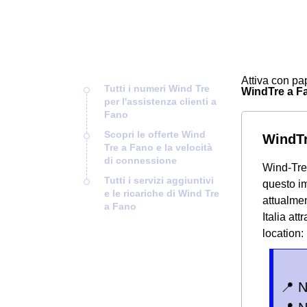
Attiva con pap
Tutti i numeri Wind Tre
WindTre a Fan
per l'assistenza clienti a
Fano
Scopri le offerte Wind
WindTr
Tre a Fano e la velocità
di connessione
Wind-Tre
Tutti i servizi aggiuntivi
questo im
e le ricariche di Wind Tre
attualmen
a Fano
Italia at
location:
📍 N