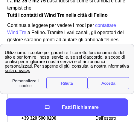
tra
m2 35
e
m2 75
basandosi su come si cambia e dalle
tempistiche.
Tutti i contatti di Wind Tre nella città di Felino
Continua a leggere per vedere i modi per
contattare
Wind Tre
a Felino. Tramite i vari canali, gli operatori del
gestore saranno pronti ad aiutare gli abbonati felinesi
con le loro problematiche. Per metterti in contatto con il
provider:
✔ Modalità per contattare Wind-Tre
800 900 134
Numero Verde
159
Servizio Clienti
[email protected]
Indirizzo mail per PEC
Fatti Richiamare
+39 320 500 0200
Dall'estero