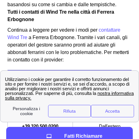
basandosi su come si cambia e dalle tempistiche.
Tutti i contatti di Wind Tre nella città di Ferrera
Erbognone
Continua a leggere per vedere i modi per
contattare
Wind Tre
a Ferrera Erbognone. Tramite i vari canali, gli
operatori del gestore saranno pronti ad aiutare gli
abbonati ferrarini con le loro problematiche. Per metterti
in contatto con il provider:
✔ Modalità per contattare Wind-Tre
800 900 134
Numero Verde
159
Servizio Clienti
[email protected]
Indirizzo mail per PEC
+39 320 500 0200
Dall'estero
Fatti Richiamare