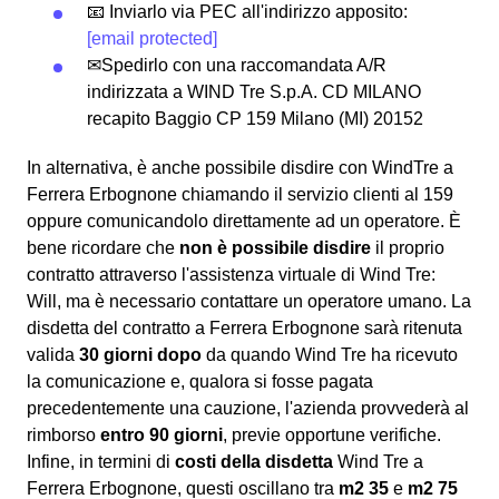
📧 Inviarlo via PEC all'indirizzo apposito:
[email protected]
✉Spedirlo con una raccomandata A/R
indirizzata a WIND Tre S.p.A. CD MILANO
recapito Baggio CP 159 Milano (MI) 20152
In alternativa, è anche possibile disdire con WindTre a
Ferrera Erbognone chiamando il servizio clienti al 159
oppure comunicandolo direttamente ad un operatore. È
bene ricordare che
non è possibile disdire
il proprio
contratto attraverso l'assistenza virtuale di Wind Tre:
Will, ma è necessario contattare un operatore umano. La
disdetta del contratto a Ferrera Erbognone sarà ritenuta
valida
30 giorni dopo
da quando Wind Tre ha ricevuto
la comunicazione e, qualora si fosse pagata
precedentemente una cauzione, l'azienda provvederà al
rimborso
entro 90 giorni
, previe opportune verifiche.
Infine, in termini di
costi della disdetta
Wind Tre a
Ferrera Erbognone, questi oscillano tra
m2 35
e
m2 75