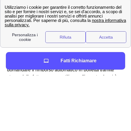
procedura alquanto semplice e lineare che può essere
svolta per molteplici ragioni, ad esempio:
fatturazioni errate
addebito ogni 28 giorni
problemi con la business SIM windtre a
Ficarolo
richiesta del credito residuo
Per ottenere in particolare il rimborso dell'
addebito a 28
Fatti Richiamare
giorni
a Ficarolo vi sono molteplici modalità: si può
domandare il rimborso automatico in bolletta tramite
storno della fattura oppure utilizzare l'importo che vi è
dovuto per una nuova, migliore offerta disponibile ai
cittadini ficarolesi. Analogamente, qualora riscontriate
dei problemi con la vostra SIM Business, potete fare
richiesta per essere rimborsati dall'area clienti online
tramite la procedura dedicata ai clienti ficarolesi.
Generalmente, Wind Tre fornisce responso alla richiesta
di rimborso (come accade per i reclami)
entro 45 giorni