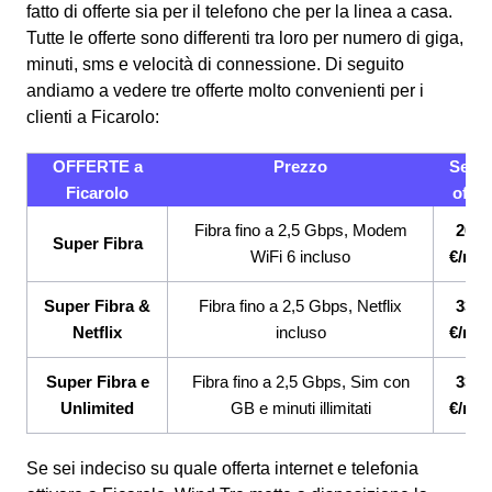
fatto di offerte sia per il telefono che per la linea a casa.
Tutte le offerte sono differenti tra loro per numero di giga,
minuti, sms e velocità di connessione.
Di seguito
andiamo a vedere tre offerte molto convenienti per i
clienti a Ficarolo:
OFFERTE a
Prezzo
Servi
Ficarolo
offert
Fibra fino a 2,5 Gbps, Modem
26,9
Super Fibra
WiFi 6 incluso
€/me
Super Fibra &
Fibra fino a 2,5 Gbps, Netflix
33,9
Netflix
incluso
€/me
Super Fibra e
Fibra fino a 2,5 Gbps, Sim con
33,9
Unlimited
GB e minuti illimitati
€/me
Se sei indeciso su quale offerta internet e telefonia