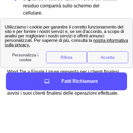
residuo comparirà sullo schermo del
cellulare.
Per ulteriori informazioni su come
ricaricare la propria
SIM
e verificare il credito residuo visita la pagina
dedicata alla
verifica del credito residuo Wind
Tre a
Finale Ligure.
Tutti i servizi aggiuntivi per gli abbonati di Finale
Ligure con Wind Tre
Wind Tre a Finale Ligure presenta per i clienti finalesi
una serie di servizi aggiuntivi a sovrapprezzo detti VAS.
Fatti Richiamare
Come per esempio un servizio sms della banca che
avvisi i suoi clienti finalesi delle operazioni effettuate.
Per attivare e disattivare questi servizi normalmente è
possibile chiamare il 159 e gestire tutto da li. Le SIM
Wind Tre a Finale Ligure più recenti hanno già integrato
il blocco iniziale di tutti i servizi a sovrapprezzo. Scopri
tutto sui
servizi extra Wind Tre
, e cosa puoi attivare da