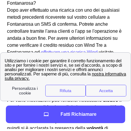
Fontanarosa?
Dopo aver effettuato una ricarica con uno dei qualsiasi
metodi precedenti riceverete sul vostro cellulare a
Fontanarosa un SMS di conferma. Potrete anche
controllare tramite l'area clienti o l'app se l'operazione è
andata a buon fine. Per avere ulteriori informazioni su
come verificare il credito residuo con Wind Tre a
Fontanarosa ed
effettuare una ricarica Wind
visitate
questa pagina.
Tutti i numeri Wind Tre per l'assistenza clienti a
Fontanarosa
Scopri come effettuare una disdetta con Wind Tre a
Fontanarosa
Per varie motivazioni può rendersi necessario
disdire
il
proprio contratto di fornitura di dati sottoscritto con Wind
Fatti Richiamare
Tre a Fontanarosa e quindi interrompere la promozione
che si aveva attivato in precedenza a Fontanarosa. Se
quindi si è acclarata la presenza della
volontà
di