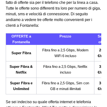
fatto di offerte sia per il telefono che per la linea a casa.
Tutte le offerte sono differenti tra loro per numero di giga,
minuti, sms e velocità di connessione.
Di seguito
andiamo a vedere tre offerte molto convenienti per i
clienti a Fontanella:
OFFERTE a
Prezzo
Servi
Fontanella
offert
Fibra fino a 2,5 Gbps, Modem
26,9
Super Fibra
WiFi 6 incluso
€/me
Super Fibra &
Fibra fino a 2,5 Gbps, Netflix
33,9
Netflix
incluso
€/me
Super Fibra e
Fibra fino a 2,5 Gbps, Sim con
33,9
Unlimited
GB e minuti illimitati
€/me
Se sei indeciso su quale offerta internet e telefonia