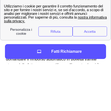
procedura alquanto semplice e lineare che può essere
svolta per molteplici ragioni, ad esempio:
fatturazioni errate
addebito ogni 28 giorni
problemi con la business SIM windtre a
Fontanella
richiesta del credito residuo
Per ottenere in particolare il rimborso dell'
addebito a 28
Fatti Richiamare
giorni
a Fontanella vi sono molteplici modalità: si può
domandare il rimborso automatico in bolletta tramite
storno della fattura oppure utilizzare l'importo che vi è
dovuto per una nuova, migliore offerta disponibile ai
cittadini fontanellesi. Analogamente, qualora riscontriate
dei problemi con la vostra SIM Business, potete fare
richiesta per essere rimborsati dall'area clienti online
tramite la procedura dedicata ai clienti fontanellesi.
Generalmente, Wind Tre fornisce responso alla richiesta
di rimborso (come accade per i reclami)
entro 45 giorni