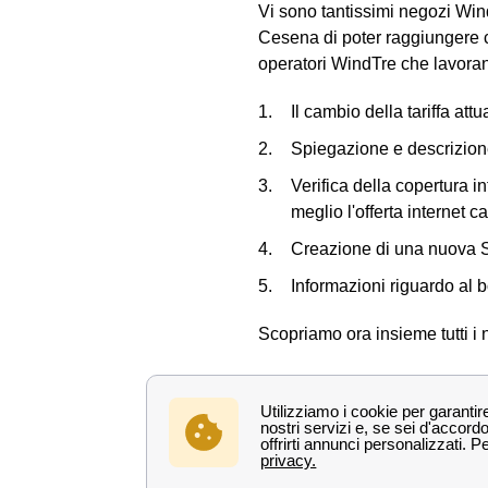
Vi sono tantissimi negozi Wind
Cesena di poter raggiungere c
operatori WindTre che lavorano
Il cambio della tariffa at
Spiegazione e descrizione
Verifica della copertura i
meglio l'offerta internet c
Creazione di una nuova SI
Informazioni riguardo al b
Scopriamo ora insieme tutti i 
Ecco la lista dei principali
Forlì
Cesena
Cesenatico