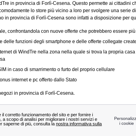
Tre in provincia di Forlì-Cesena. Questo permette ai cittadini ch
omodamente lo store più vicino a loro per svolgere una serie di 
 in provincia di Forlì-Cesena sono infatti a disposizione per qua
tuale, confrontandola con nuove offerte che potrebbero essere più
 delle funzioni degli smartphone e delle offerte collegate crea
nternet di WindTre nella zona nella quale si trova la propria casa
asa
M in caso di smarrimento o furto del proprio cellulare
onus internet e pc offerto dallo Stato
negozi in provincia di Forlì-Cesena.
 negozi WindTre in provincia di Forlì-Cesena
Savignano sul Rubicon
Gambettola