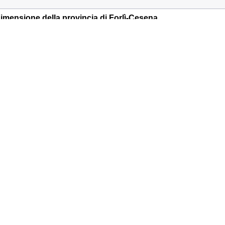
a dimensione della provincia di Forlì-Cesena
Mercato Saraceno
Predappio
rovicia di Forlì-Cesena
Sogliano al Rubicone
Dovadola
Portico e San Benedetto
o*
Invia