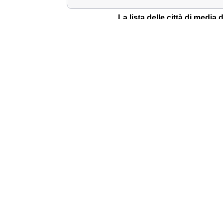
La lista delle città di medi
Meldola
Gatteo
Longiano
La lista delle principali in p
Civitella di Romagna
Roncofreddo
Sarsina
Lasciare un comment